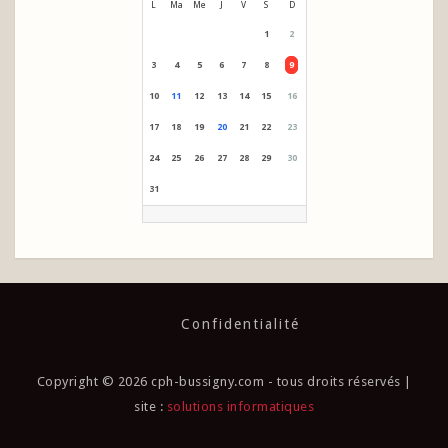
L
Ma
Me
J
V
S
D
1
2
3
4
5
6
7
8
9
10
11
12
13
14
15
16
17
18
19
20
21
22
23
24
25
26
27
28
29
30
31
Confidentialité
Copyright © 2026 cph-bussigny.com - tous droits réservés |
site :
solutions informatiques